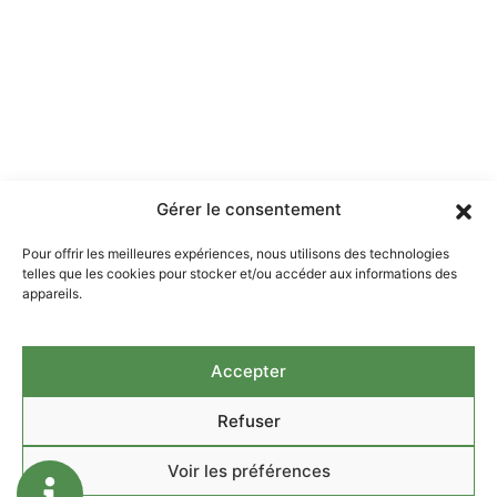
Gérer le consentement
Pour offrir les meilleures expériences, nous utilisons des technologies
Menu
telles que les cookies pour stocker et/ou accéder aux informations des
appareils.
La Moulésienne
Exploitation
Accepter
LA MOULESIENNE
Foin
Mentions légales
Refuser
Politique de
Vente à la ferme
confidentialité
Voir les préférences
Contact
Plan du site